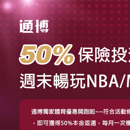
雄厚娛樂城官方網站
跳
首
mlb即時比
mlb直
mlb賽
娛樂城註冊送體