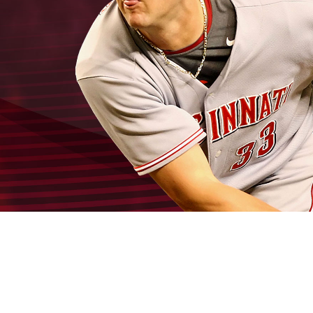
城除此之外開發部門裡更有一群投
人員時時聆聽客戶需求並與工程團
們的產品能更加多元而真實的貼近
得客戶的信賴。
分類:
娛樂城
。這篇內容的
永久連結
。
←
雄厚娛樂城為你提供最佳的服務，讓你在網上享
美國職棒大
受真實的賭場體驗
彙整
2026 年 7 月
2026 年 6 月
2026 年 5 月
2026 年 4 月
2026 年 3 月
2026 年 2 月
2026 年 1 月