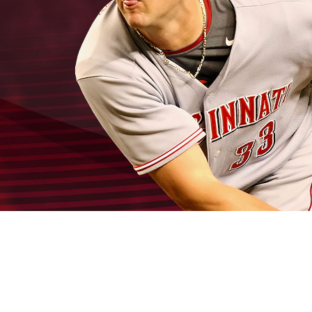
遊戲的樂趣
快
的
發佈日期:
2021 年 9 月 18 日
，
作者:
admin
挑
戰
棒球是廣大遊戲玩家喜聞樂見的休
模
是非常受玩家歡迎的，但是每一個地
式，
給
在
分類:
美國職棒大聯盟
|
留言功能已關閉
你
〈美
帶
國
來
職
新
911娛樂全新的遊戲介面，給你
棒
鮮
驗
大
快
聯
感〉
發佈日期:
2021 年 9 月 7 日
，
作者:
admin
盟
中
高
911娛樂是一家擁有完整系統的公
品
上，讓你體驗緊張刺激的真人P …
質
的
在
分類:
娛樂城
|
留言功能已關閉
真
〈911
人
娛
遊
樂
戲，