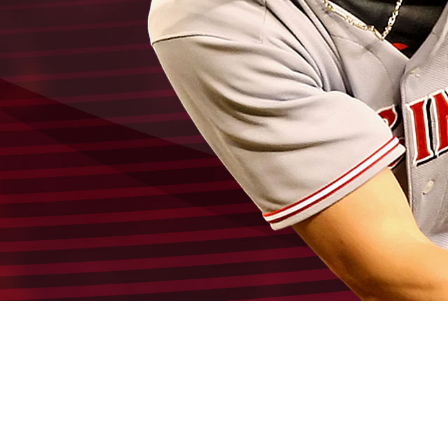
選
城
發佈日期:
2025 年 2 月 6 日
，
作者:
admin
擇，
官
滿
方
雄厚娛樂城官方網站的技術擁有
足
網
不
…
閱讀全文
→
站
同
讓
玩
在
分類:
娛樂城
|
留言功能已關閉
您
家
〈雄
在
的
厚
這
需
娛
裡
雄厚娛樂城讓玩家能有
求
樂
度
和
城
發佈日期:
2025 年 2 月 6 日
，
作者:
admin
過
喜
官
無
好〉
方
雄厚娛樂城是一個充滿樂趣和刺
數
中
網
難
…
閱讀全文
→
站
忘
專
的
在
分類:
雄厚娛樂城
|
留言功能已關閉
業
時
〈雄
金
光〉
厚
流，
中
娛
助
樂
您
彙整
城
快
2026 年 7 月
讓
速
2026 年 6 月
玩
出
2026 年 5 月
家