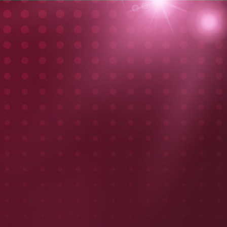
雄厚娛樂城美國職棒大聯盟真實地類比棒
球聯賽的玩法，在對局的過程中能體驗到
緊張的快感，雄厚娛樂讓每一個玩家都能
在遊戲中體驗到棒球的樂趣，mlb直播不
僅更加精彩的遊戲玩法，mlb即時比分遊
戲風格，mlb賽程讓玩家能够愛不釋手，
玩家體驗真正的棒球競賽。
大聯盟
雄厚娛樂
雄厚娛樂城