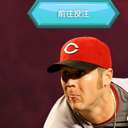
您
〈雄
安
厚
心
娛
享
雄厚為玩家們提供了豐
樂
受
城
發佈日期:
2025 年 2 月 13 日
，
作者:
admi
多
不
元、
限
雄厚娛樂城官方網站擁有豐富多
刺
地
激，
…
閱讀全文
→
域
觀
不
在
感
分類:
雄厚
|
留言功能已關閉
限
〈雄
豐
區
厚
富
域，
為
的
盡
雄厚娛樂城官方網站讓
玩
電
情
家
子
發佈日期:
2025 年 2 月 13 日
，
作者:
admi
玩
們
遊
耍〉
提
藝〉
雄厚娛樂城官方網站擁有豐富的
中
供
中
…
閱讀全文
→
了
豐
在
分類:
娛樂城
|
留言功能已關閉
富
〈雄
多
厚
樣
娛
的
雄厚娛樂城官方網站專
樂