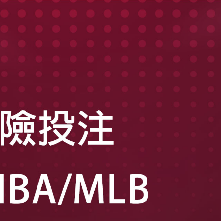
站
lb賽程
娛樂城註冊送體驗金
娛樂城體驗金
線上娛樂新選擇
美國職棒