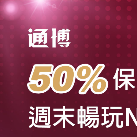
雄厚娛樂城官方網
首頁
mlb即時比分
mlb直播
m
跳