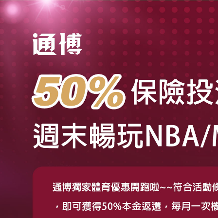
雄厚娛樂城官方網站
跳
首
mlb即時比
mlb直
mlb賽
娛樂城註冊送體