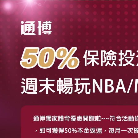
雄厚娛樂城官方網站
跳
首
mlb即時比
mlb直
mlb賽
娛樂城註冊送體