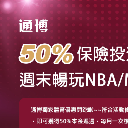
雄厚娛樂城官方網站
跳
首
mlb即時比
mlb直
mlb賽
娛樂城註冊送體