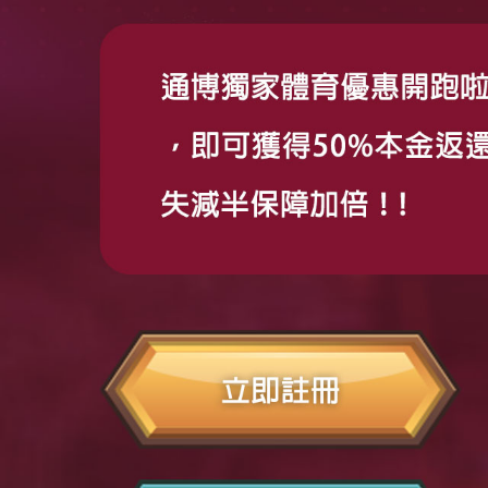
雄厚娛樂城評價
體驗金
至
主
←
雄厚娛樂城的多樣性可以滿足不同性質
要
們不會感到無聊或煩膩
內
雄厚提供豐厚的獎金和
容
發佈日期:
2024 年 10 月 6 日
，
作者:
admi
雄厚
提供極速存取轉款，統一由
賽事種類，線上賭場不僅是更便
核心，我們致力於提供順暢、安
夥伴。我們希望每位玩家能找到
分類:
雄厚
。這篇內容的
永久連結
。
←
雄厚娛樂城的多樣性可以滿足不同性質
們不會感到無聊或煩膩