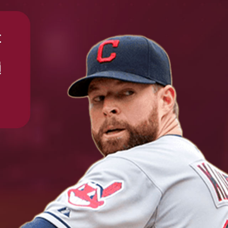
近期文章
轉動命運的幸運輪盤！雄厚娛樂城
每日簽到即享驚喜大獎
享受隨時隨地的狂熱！雄厚娛樂城
行動版帶來掌上娛樂新革命
雄厚娛樂城多語言支援介面，國際
化娛樂無界限
雄厚娛樂城打造完美遊戲氛圍，休
閒放鬆的最佳選擇
雄厚娛樂城點石成金的奢華殿堂，
今晚你就是贏家
近期留言