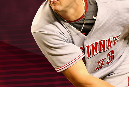
戲的公平公正，並且不必擔心，保
環境，讓您感受到遊戲的興奮刺激
分類:
雄厚娛樂城
。這篇內容的
永久連結
。
←
美國職棒大聯盟遊戲介面簡潔清爽，保證讓你樂
雄厚讓您能
不釋手
彙整
2026 年 8 月
2026 年 7 月
2026 年 6 月
2026 年 5 月
2026 年 4 月
2026 年 3 月
2026 年 2 月
2026 年 1 月
2025 年 12 月
2025 年 11 月