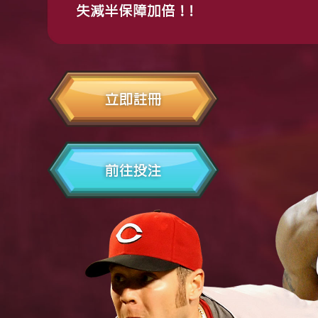
至
頁
分
播
程
驗金
主
雄厚娛樂城
體驗
要
評價
金
內
←
美國職棒大聯盟遊戲介面簡潔清爽，保證讓你樂
雄厚讓您能
容
不釋手
雄厚娛樂城擁有非常優秀的遊戲
喜愛的重點要素之一
發佈日期:
2024 年 8 月 30 日
，
作者:
admin
雄厚娛樂城
為您提供全新的遊戲體
老虎機遊戲、真人百家樂等其他遊
足！享受所有在線娛樂優惠以及最
乎您的想像。積極努力地為玩家提
台；已經設置升級了多項安全設施