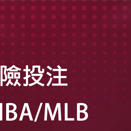
站
lb賽程
娛樂城註冊送體驗金
娛樂城體驗金
線上娛樂新選擇
美國職棒