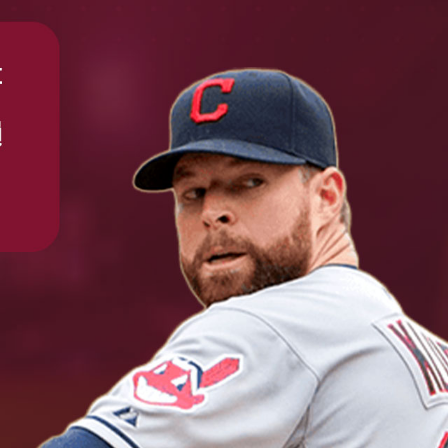
近期文章
轉動命運的幸運輪盤！雄厚娛樂城
每日簽到即享驚喜大獎
享受隨時隨地的狂熱！雄厚娛樂城
行動版帶來掌上娛樂新革命
雄厚娛樂城多語言支援介面，國際
化娛樂無界限
雄厚娛樂城打造完美遊戲氛圍，休
閒放鬆的最佳選擇
雄厚娛樂城點石成金的奢華殿堂，
今晚你就是贏家
近期留言