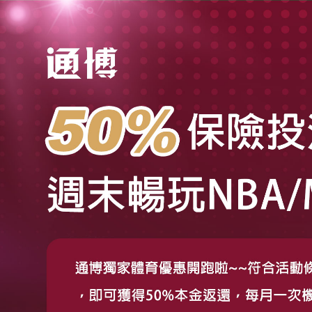
雄厚娛樂城官方網站
跳
首
mlb即時比
mlb直
mlb賽
娛樂城註冊送體