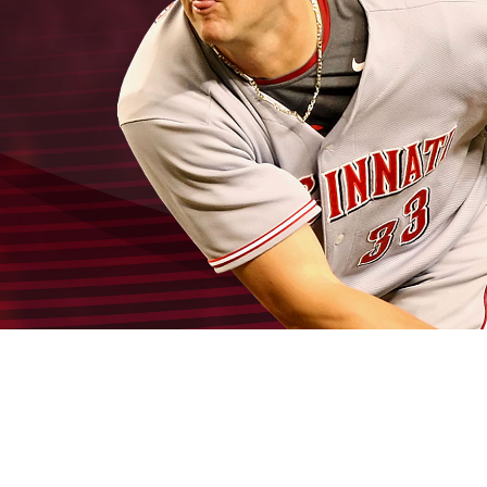
提供最新、最熱門的遊截。平台也
動和奘勵，以滿足用戶的需求和期
的娱樂和樂趣。
分類:
美國職棒大聯盟
。這篇內容的
永久連結
。
←
美國職棒大聯盟讓玩家在家就有如親臨賭場現場
雄厚
的高級體驗
彙整
2026 年 8 月
2026 年 7 月
2026 年 6 月
2026 年 5 月
2026 年 4 月
2026 年 3 月
2026 年 2 月
2026 年 1 月
2025 年 12 月