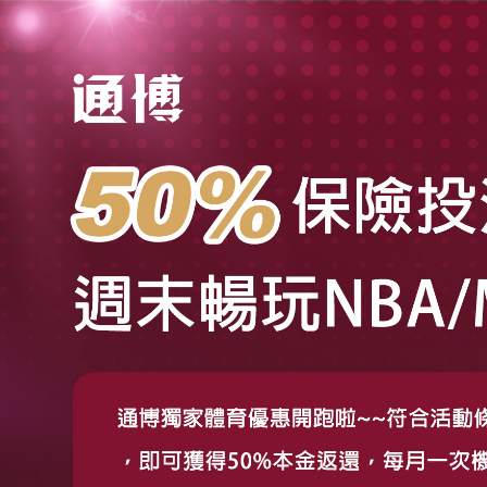
雄厚娛樂城官方網站
跳
首
mlb即時比
mlb直
mlb賽
娛樂城註冊送體