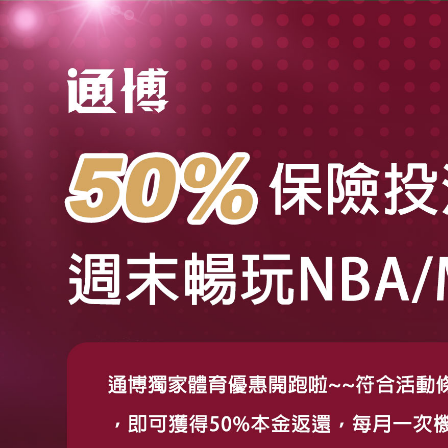
雄厚娛樂城官方網站
跳
首
mlb即時比
mlb直
mlb賽
娛樂城註冊送體