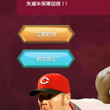
至
頁
分
播
程
驗金
主
雄厚娛樂城
體驗
要
評價
金
內
←
雄厚娛樂城官方網站能夠滿足玩家好奇心的新遊
雄厚娛樂城
容
戲與多元玩法
美國職棒大聯盟提供創意趣味的
發佈日期:
2024 年 3 月 16 日
，
作者:
admin
雄厚娛樂城官方網站獨家邀請高人
玩家一同遊玩，
美國職棒大聯盟
的
物形象豐富，每一局都可以和不同
所未有的體驗，畫面版强，美國職
受到更多好玩的彩種，眾多熱門好
鬆的體驗到更多趣味的線玩法。