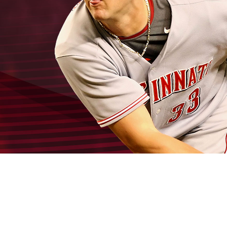
分類:
美國職棒大聯盟
。這篇內容的
永久連結
。
←
雄厚娛樂城官方網站能夠滿足玩家好奇心的新遊
雄厚娛樂城
戲與多元玩法
彙整
2026 年 7 月
2026 年 6 月
2026 年 5 月
2026 年 4 月
2026 年 3 月
2026 年 2 月
2026 年 1 月
2025 年 12 月
2025 年 11 月
2025 年 10 月
2025 年 9 月
2025 年 8 月
2025 年 7 月