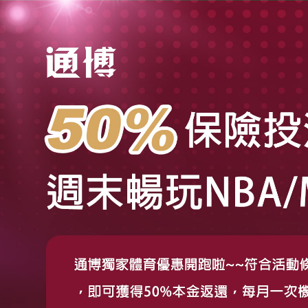
雄厚娛樂城官方網站
跳
首
mlb即時比
mlb直
mlb賽
娛樂城註冊送體