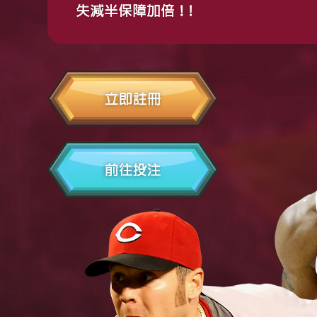
至
頁
分
播
程
驗金
主
雄厚娛樂城
體驗
要
評價
金
內
←
美國職棒大聯盟隨時隨地都可以讓你輕鬆暢玩
雄厚是
容
雄厚娛樂城讓每一位玩家可以享
務
發佈日期:
2023 年 11 月 21 日
，
作者:
admin
雄厚娛樂城
是一家專業的娱樂城，
和設施，讓你盡情享受娱樂的樂趣
快速百家樂、多台百家樂以及牛牛
家性感廳，雄厚娛樂城由穿著火辣
牌，在發牌的同時更隨著音樂載歌