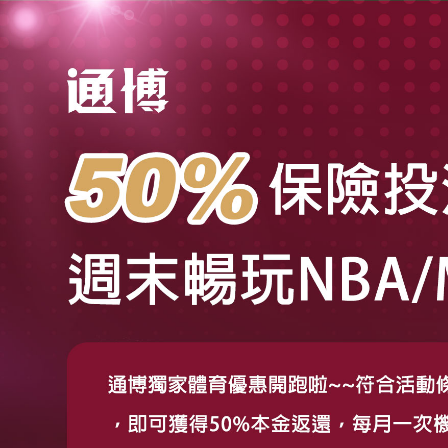
雄厚娛樂城官方網站
跳
首
mlb即時比
mlb直
mlb賽
娛樂城註冊送體