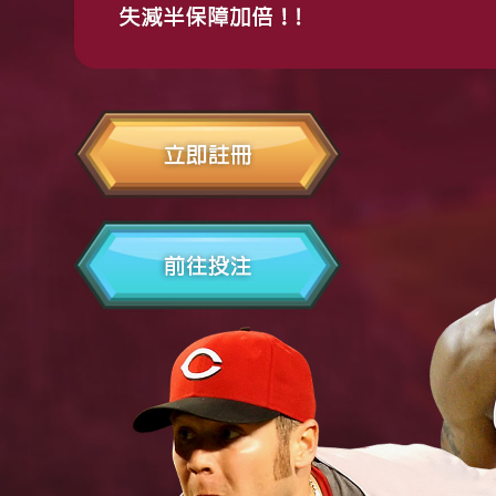
至
頁
分
播
程
驗金
主
雄厚娛樂城
體驗
要
評價
金
內
←
雄厚娛樂城讓愛用者有最好最刺激得娛樂體驗
雄厚娛樂城
容
美國職棒大聯盟提供24小時不間
務，期望您愉快遊戲
發佈日期:
2023 年 10 月 25 日
，
作者:
admin
雄厚娛樂城官網是業內知名的專業
戲用戶提供最新、最優質的遊戲，
時手機上最受歡迎的一款遊戲，規
是玩家們最喜歡的手機棋牌之一，
到哪玩到哪，現在只要加入娛樂城