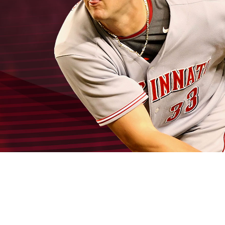
值再送回饋金！
分類:
娛樂城
。這篇內容的
永久連結
。
←
雄厚娛樂城各種移動裝置都能完美兼容且最方便
雄厚给于您
會員使用投注
彙整
2026 年 8 月
2026 年 7 月
2026 年 6 月
2026 年 5 月
2026 年 4 月
2026 年 3 月
2026 年 2 月
2026 年 1 月
2025 年 12 月
2025 年 11 月
2025 年 10 月
2025 年 9 月