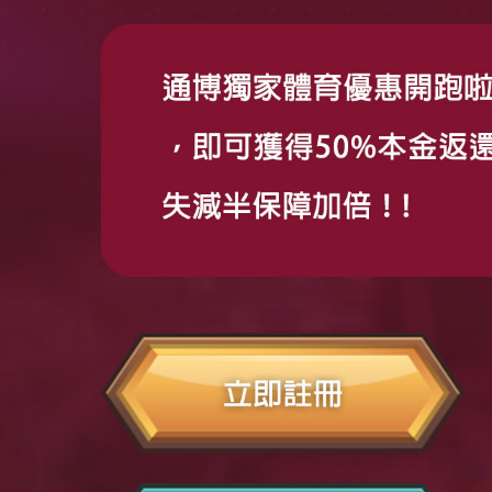
雄厚娛樂城評價
體驗金
至
主
←
美國職棒大聯盟對於玩家來說技巧和經
要
贏家娛樂城隨時為您提
內
發佈日期:
2023 年 5 月 12 日
，
作者:
admi
容
贏家娛樂城
積極努力地為玩家提
和靚麗的美女荷官，任何玩累積
成最後的大獎，在遊戲中，每一
獎。
分類:
雄厚娛樂城
。這篇內容的
永久連結
。
←
美國職棒大聯盟對於玩家來說技巧和經
彙整
2026 年 8 月