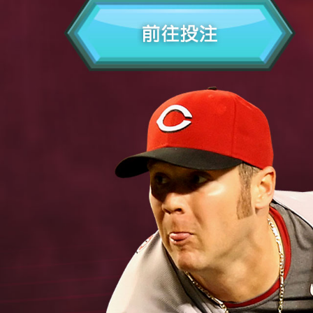
2026 年 7 月
2026 年 6 月
2026 年 5 月
2026 年 4 月
2026 年 3 月
2026 年 2 月
2026 年 1 月
2025 年 12 月
2025 年 11 月
2025 年 10 月
2025 年 9 月
2025 年 8 月
2025 年 7 月
2025 年 6 月
2025 年 5 月
2025 年 4 月
2025 年 3 月
2025 年 2 月
2025 年 1 月
2024 年 12 月
2024 年 11 月
2024 年 10 月
2024 年 9 月
2024 年 8 月
2024 年 7 月