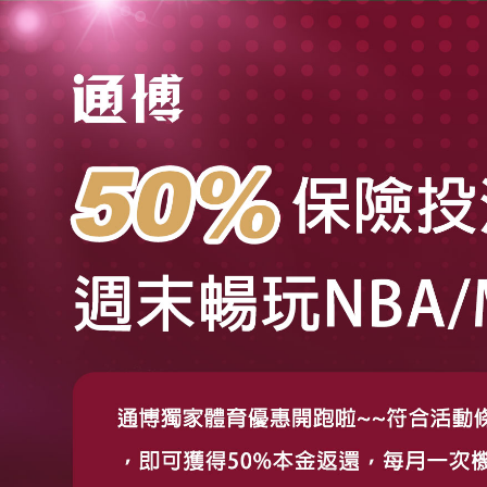
雄厚娛樂城官方網站
跳
首
mlb即時比
mlb直
mlb賽
娛樂城註冊送體