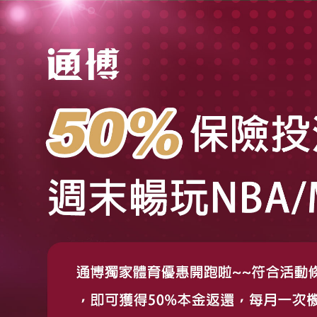
雄厚娛樂城官方網站
跳
首
mlb即時比
mlb直
mlb賽
娛樂城註冊送體