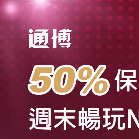
雄厚娛樂城官方網
首頁
mlb即時比分
mlb直播
m
跳