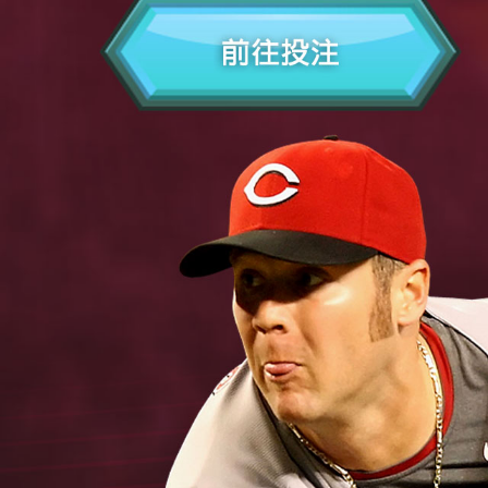
2026 年 7 月
2026 年 6 月
2026 年 5 月
2026 年 4 月
2026 年 3 月
2026 年 2 月
2026 年 1 月
2025 年 12 月
2025 年 11 月
2025 年 10 月
2025 年 9 月
2025 年 8 月
2025 年 7 月
2025 年 6 月
2025 年 5 月
2025 年 4 月
2025 年 3 月
2025 年 2 月
2025 年 1 月
2024 年 12 月
2024 年 11 月
2024 年 10 月
2024 年 9 月
2024 年 8 月
2024 年 7 月