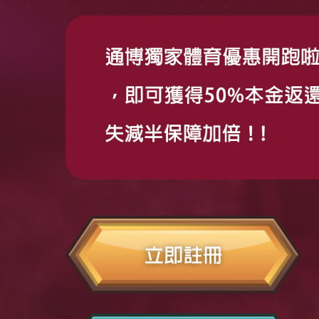
雄厚娛樂城評價
體驗金
至
主
←
雄厚娛樂城人氣娛樂遊戲齊聚，讓快樂
要
視覺與財富的雙重高潮
內
發佈日期:
2026 年 6 月 6 日
，
作者:
admin
容
真正的奢華博弈，絕對是一場能
級的殿堂級高畫質真人視訊廳，
種、顏值逆天的各國頂級美女荷
活，體育投注新高度！雄厚娛樂
分類:
雄厚娛樂城
。這篇內容的
永久連結
。
←
雄厚娛樂城人氣娛樂遊戲齊聚，讓快樂
彙整
2026 年 8 月