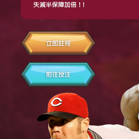
至
頁
分
播
程
驗金
主
雄厚娛樂城
體驗
要
評價
金
內
←
打造最公正的彩票遊戲，雄厚娛樂城開獎資訊與
打造社交型
容
官方同步
尊榮VIP俱樂部，雄厚娛樂城為
特權
發佈日期:
2026 年 5 月 8 日
，
作者:
admin
在
雄厚娛樂城
，我們相信每一位高
別對待，我們精心策劃的VIP尊榮
心會員提供超乎想像的特權，一旦晉
將擁有專屬的24小時私人才服，處
理，此外，VIP會員享有專屬的高