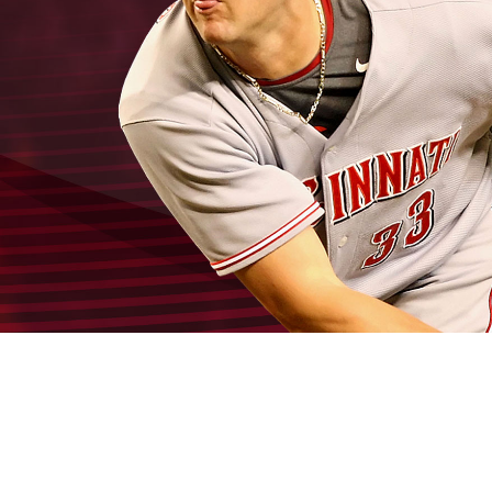
易上手，老手有挑戰。專屬福利活
領、存款加碼、推薦有禮等福利助
厚娛樂城用誠信守護歡樂，用品質
分類:
雄厚娛樂城
。這篇內容的
永久連結
。
←
雄厚娛樂城官方網站沉浸劇情玩法，開啓體驗新
雄厚娛樂城
紀元
彙整
2026 年 7 月
2026 年 6 月
2026 年 5 月
2026 年 4 月
2026 年 3 月
2026 年 2 月
2026 年 1 月
2025 年 12 月
2025 年 11 月