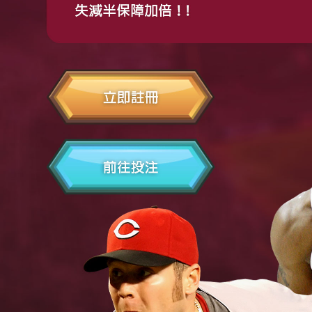
至
頁
分
播
程
驗金
主
雄厚娛樂城
體驗
要
評價
金
內
←
雄厚娛樂城官方網站沉浸劇情玩法，開啓體驗新
雄厚娛樂城
容
紀元
雄厚娛樂城24小時客服在線待命
題
發佈日期:
2026 年 1 月 23 日
，
作者:
admin
雄厚娛樂城
憑藉多年行業積累，構
富的線上娛樂平台，成為無數玩家
術團隊實時優化系統，確保遊戲運
頓、閃退等問題，不論何時何地都
富多元，覆蓋不同年齡層、不同喜