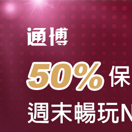
雄厚娛樂城官方網
首頁
mlb即時比分
mlb直播
m
跳