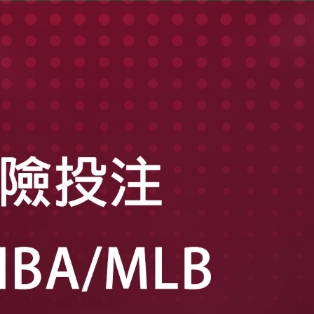
站
lb賽程
娛樂城註冊送體驗金
娛樂城體驗金
線上娛樂新選擇
美國職棒