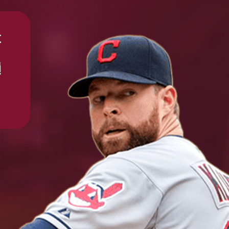
近期文章
轉動命運的幸運輪盤！雄厚娛樂城
每日簽到即享驚喜大獎
享受隨時隨地的狂熱！雄厚娛樂城
行動版帶來掌上娛樂新革命
雄厚娛樂城多語言支援介面，國際
化娛樂無界限
雄厚娛樂城打造完美遊戲氛圍，休
閒放鬆的最佳選擇
雄厚娛樂城點石成金的奢華殿堂，
今晚你就是贏家
近期留言